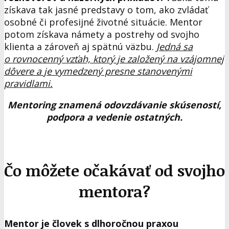
získava tak jasné predstavy o tom, ako zvládať
osobné či profesijné životné situácie. Mentor
potom získava námety a postrehy od svojho
klienta a zároveň aj spätnú väzbu.
Jedná sa
o rovnocenný vzťah, ktorý je založený na vzájomnej
dôvere a je vymedzený presne stanovenými
pravidlami.
Mentoring znamená odovzdávanie skúseností,
podpora a vedenie ostatných.
Čo môžete očakávať od svojho
mentora?
Mentor je človek s dlhoročnou praxou