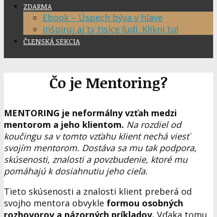
ZDARMA
Ebook – Úspech býva v hlave
Inšpiruj aj ty tisíce ľudí. Klikni tu!
ČLENSKÁ SEKCIA
Čo je Mentoring?
MENTORING je neformálny vzťah medzi
mentorom a jeho klientom.
Na rozdiel od
koučingu sa v tomto vzťahu klient nechá viesť
svojím mentorom. Dostáva sa mu tak podpora,
skúsenosti, znalosti a povzbudenie, ktoré mu
pomáhajú k dosiahnutiu jeho cieľa.
Tieto skúsenosti a znalosti klient preberá od
svojho mentora obvykle
formou osobných
rozhovorov a názorných príkladov.
Vďaka tomu