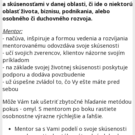
a skúsenosťami v danej oblasti, či ide o niektorú
oblasť života, biznisu, podnikania, alebo
osobného či duchovného rozvoja.
Mentor:
- načúva, inšpiruje a formou vedenia a rozvíjania
mentorovanému odovzdáva svoje skúsenosti
- učí svojich zverencov, klientov názorne svojím
príkladom
- na základe svojej životnej skúsenosti poskytuje
podporu a dodáva povzbudenie
- už úspešne zvládol to, čo Vy ešte máte pred
sebou
Môže Vám tak ušetriť zbytočné hľadanie metódou
pokus - omyl. S mentorom po boku rastiete
osobnostne výrazne rýchlejšie a ľahšie.
Mentor sa s Vami podelí o svoje skúsenosti