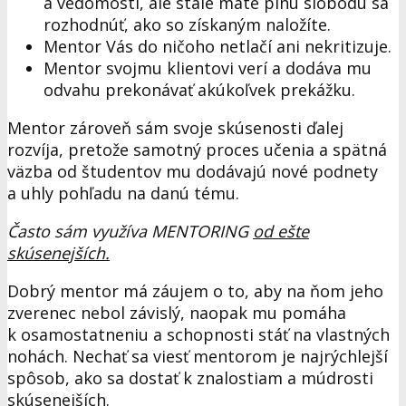
a vedomosti, ale stále máte plnú slobodu sa
rozhodnúť, ako so získaným naložíte.
Mentor Vás do ničoho netlačí ani nekritizuje.
Mentor svojmu klientovi verí a dodáva mu
odvahu prekonávať akúkoľvek prekážku.
Mentor zároveň sám svoje skúsenosti ďalej
rozvíja, pretože samotný proces učenia a spätná
väzba od študentov mu dodávajú nové podnety
a uhly pohľadu na danú tému.
Často sám využíva MENTORING
od ešte
skúsenejších.
Dobrý mentor má záujem o to, aby na ňom jeho
zverenec nebol závislý, naopak mu pomáha
k osamostatneniu a schopnosti stáť na vlastných
nohách. Nechať sa viesť mentorom je najrýchlejší
spôsob, ako sa dostať k znalostiam a múdrosti
skúsenejších.