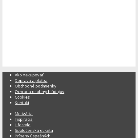
Ako nakupovať
Doprava a platba
Obchodné podmienky
Ochrana osobných údajov
Cookies
Kontakt
Motivácia
Inšpirácia
Lifestyle
Spoločenská etiketa
Príbehy úspešných